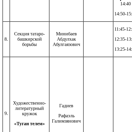
14:40
14:50-15
11:45-12
Секция татаро-
Минибаев
8.
башкирской
Абдулхак
12:35-13
борьбы
Абулгаязович
13:25-14
Художественно-
Гадиев
литературный
9.
кружок
Рафаэль
Галимзянович
«Туган телем»