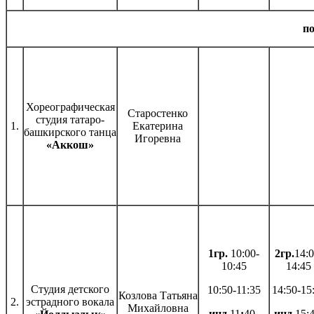
п
Хореографическая
Старостенко
студия татаро-
1.
Екатерина
башкирского танца
Игоревна
«Аккош»
1гр.
10:00-
2гр.
14:0
10:45
14:45
Студия детского
10:50-11:35
14:50-15
Козлова Татьяна
2.
эстрадного вокала
Михайловна
инд.
11
:
40-
инд.
15:4