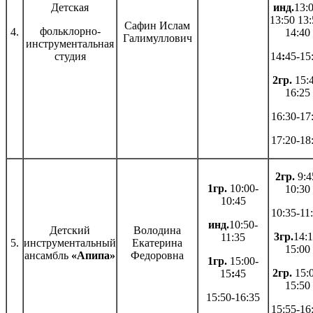
Детская
инд.
13:0
13:50 13:
Сафин Ислам
фольклорно-
4.
14:40
Галимуллович
инструментальная
студия
14
:
45-15
2гр.
15:4
16:25
16:30-17
17:20-18
2гр.
9:4
1гр.
10:00-
10:30
10:45
10:35-11
инд.
10:50-
Детский
Володина
3гр.
14:1
11:35
5.
инструментальный
Екатерина
15:00
ансамбль
«Апипа»
Федоровна
1гр.
15:00-
2гр.
15:0
15
:
45
15:50
15:50-16:35
15:55-16